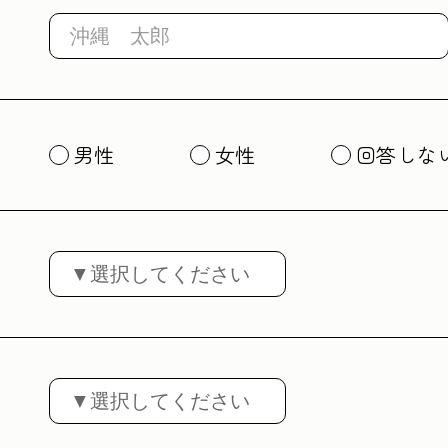
男性
女性
回答しな