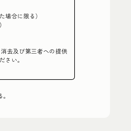
た場合に限る）



、消去及び第三者への提供
ださい。
る。